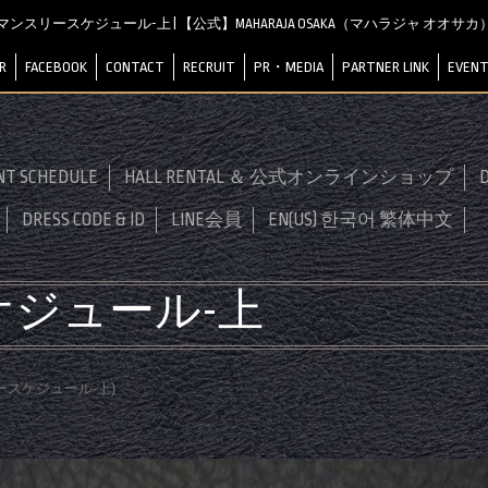
マンスリースケジュール-上 | 【公式】MAHARAJA OSAKA（マハラジャ オオサカ
R
FACEBOOK
CONTACT
RECRUIT
PR・MEDIA
PARTNER LINK
EVENT
NT SCHEDULE
HALL RENTAL ＆ 公式オンラインショップ
D
DRESS CODE & ID
LINE会員
EN(US) 한국어 繁体中文
ジュール-上
ースケジュール-上
)