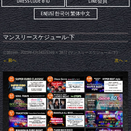
DRESS CODE & ID
LINE会員
EN(US) 한국어 繁体中文
マンスリースケジュール-下
公開日時:
2023年4月24日
5169 × 3877
(
マンスリースケジュール-下
)
← 前へ
次へ →