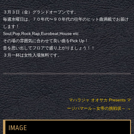
３月３日（金）グランドオープンです。
毎週水曜日は、７０年代〜９０年代の往年のヒット曲満載でお届け
します！
Soul,Pop,Rock,Rap,Eurobeat,House etc
その場の雰囲気に合わせて良い曲をPick Up！
昔を思い出してフロアで盛り上がりましょう！！
３月一杯は女性入場無料です。
投稿ナビゲーション
マハラジャ オオサカ Presents マ
ージハマール～女帝の挑戦状～
→
IMAGE