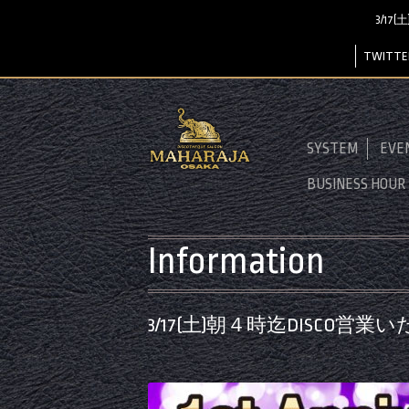
3/17
TWITTE
SYSTEM
EVE
BUSINESS HOUR
Information
3/17(土)朝４時迄DISCO営