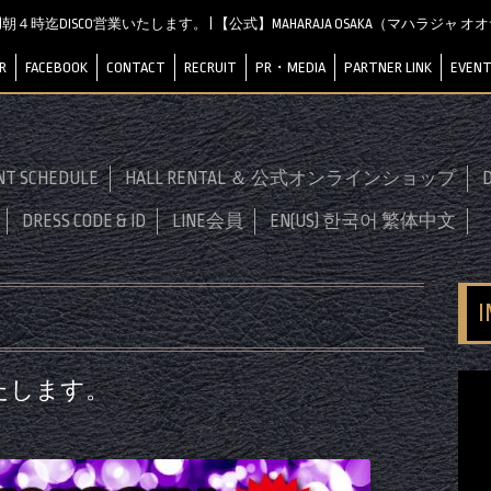
(土)朝４時迄DISCO営業いたします。 | 【公式】MAHARAJA OSAKA（マハラジャ 
R
FACEBOOK
CONTACT
RECRUIT
PR・MEDIA
PARTNER LINK
EVENT
NT SCHEDULE
HALL RENTAL ＆ 公式オンラインショップ
D
DRESS CODE & ID
LINE会員
EN(US) 한국어 繁体中文
業いたします。