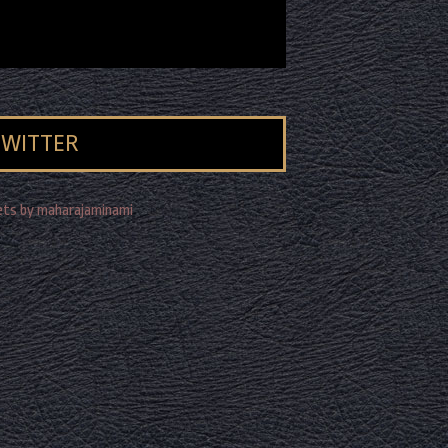
TWITTER
ts by maharajaminami