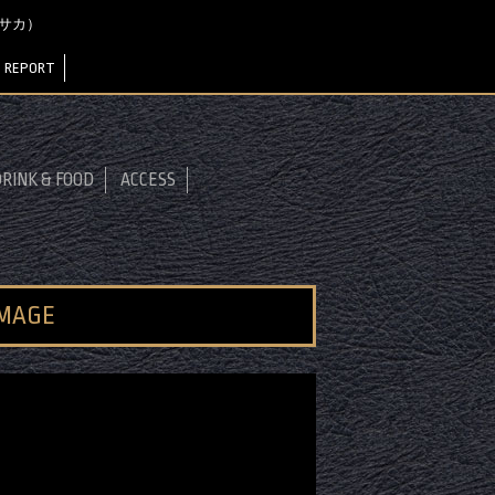
オオサカ）
 REPORT
RINK & FOOD
ACCESS
IMAGE