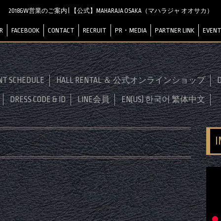
2018GW営業のご案内 | 【公式】MAHARAJA OSAKA（マハラジャ オオサカ）
R
FACEBOOK
CONTACT
RECRUIT
PR・MEDIA
PARTNER LINK
EVENT
NT SCHEDULE
HALL RENTAL ＆ 公式オンラインショップ
D
DRESS CODE & ID
LINE会員
EN(US) 한국어 繁体中文