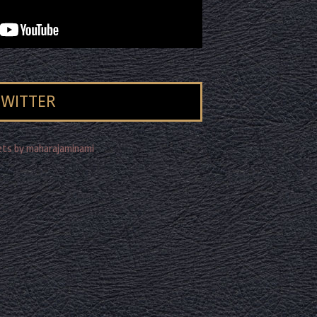
TWITTER
ts by maharajaminami