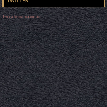
TWITTER
Tweets by maharajaminami