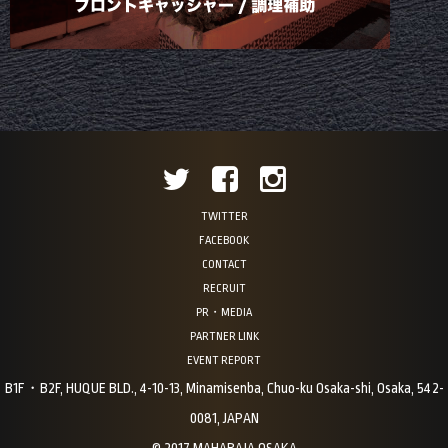
TWITTER
FACEBOOK
CONTACT
RECRUIT
PR・MEDIA
PARTNER LINK
EVENT REPORT
B1F・B2F, HUQUE BLD., 4-10-13, Minamisenba, Chuo-ku Osaka-shi, Osaka, 542-
0081, JAPAN
© 2017 MAHARAJA OSAKA