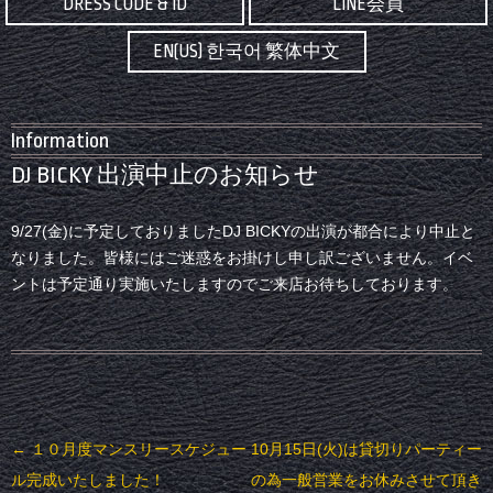
DRESS CODE & ID
LINE会員
EN(US) 한국어 繁体中文
Information
DJ BICKY 出演中止のお知らせ
9/27(金)に予定しておりましたDJ BICKYの出演が都合により中止と
なりました。皆様にはご迷惑をお掛けし申し訳ございません。イベ
ントは予定通り実施いたしますのでご来店お待ちしております。
投稿ナビゲーション
←
１０月度マンスリースケジュー
10月15日(火)は貸切りパーティー
ル完成いたしました！
の為一般営業をお休みさせて頂き