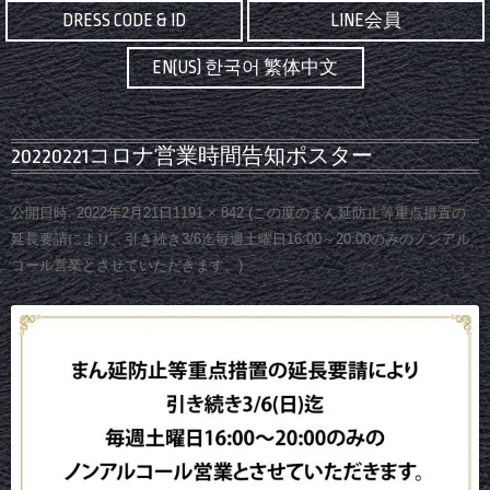
DRESS CODE & ID
LINE会員
EN(US) 한국어 繁体中文
20220221コロナ営業時間告知ポスター
公開日時:
2022年2月21日
1191 × 842
(
この度のまん延防止等重点措置の
延長要請により、引き続き3/6迄毎週土曜日16:00～20:00のみのノンアル
コール営業とさせていただきます。
)