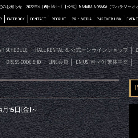
のお知らせ 2022年4月15日(金)～ | 【公式】MAHARAJA OSAKA（マハラジャ 
R
FACEBOOK
CONTACT
RECRUIT
PR・MEDIA
PARTNER LINK
EVENT
NT SCHEDULE
HALL RENTAL ＆ 公式オンラインショップ
D
DRESS CODE & ID
LINE会員
EN(US) 한국어 繁体中文
月15日(金)～