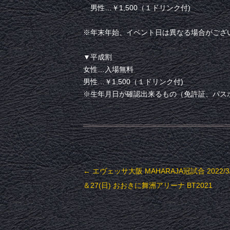
男性…￥1,500（１ドリンク付)
※年末年始、イベント日は異なる場合がござ
▼平成割
女性…入場無料
男性…￥1,500（１ドリンク付)
※生年月日が確認出来るもの（免許証、パス
投稿ナビゲーション
←
エヴェッサ大阪 MAHARAJA冠試合 2022/3/
＆27(日) おおきに舞洲アリーナ BT2021