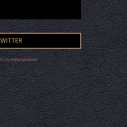
TWITTER
ts by maharajaminami