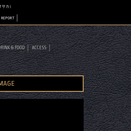
オオサカ）
 REPORT
RINK & FOOD
ACCESS
IMAGE