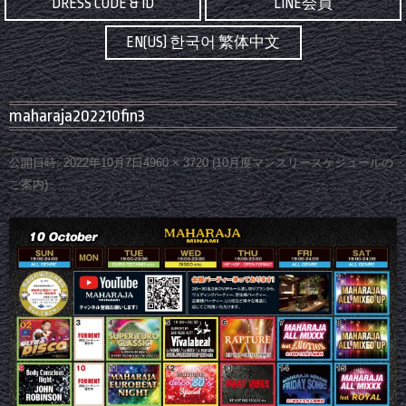
DRESS CODE & ID
LINE会員
EN(US) 한국어 繁体中文
maharaja202210fin3
公開日時:
2022年10月7日
4960 × 3720
(
10月度マンスリースケジュールの
ご案内
)