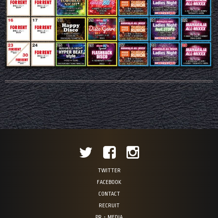
TWITTER
FACEBOOK
CONTACT
RECRUIT
PR・MEDIA