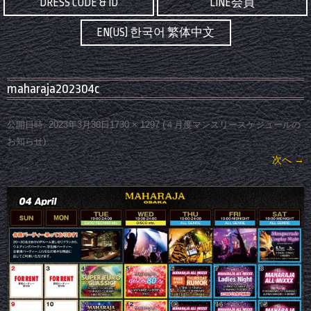
DRESS CODE & ID
LINE会員
EN(US) 한국어 繁体中文
maharaja202304c
公開日時:
2023年3月30日
1730 × 1297
(
４月度マンスリースケジュールの
お知らせ
)
次へ →