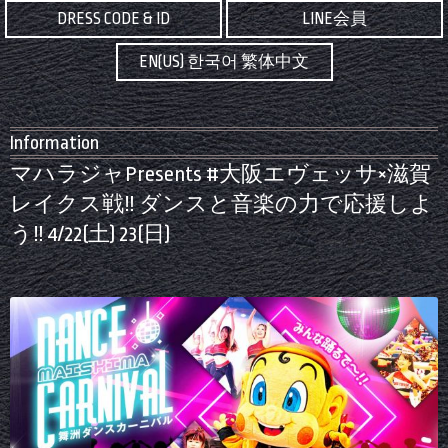
DRESS CODE & ID
LINE会員
EN(US) 한국어 繁体中文
Information
マハラジャPresents #大阪エヴェッサ×滋賀
レイクス戦‼️ ダンスと音楽の力で応援しよ
う‼️ 4/22(土) 23(日)