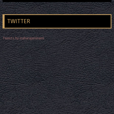
TWITTER
Tweets by maharajaminami