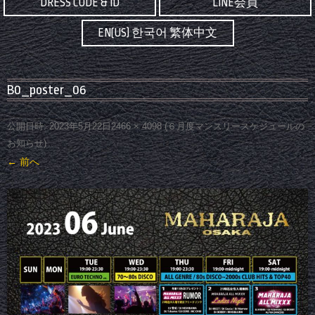
DRESS CODE & ID
LINE会員
EN(US) 한국어 繁体中文
B0_poster_06
公開日時:
2023年5月22日
2466 × 4098
(
６月度マンスリースケジュールの
お知らせ
)
← 前へ