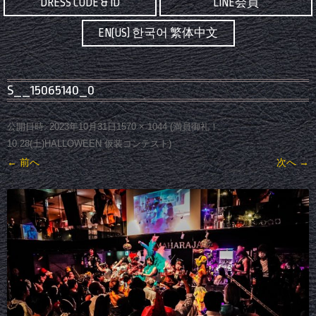
DRESS CODE & ID
LINE会員
EN(US) 한국어 繁体中文
S__15065140_0
公開日時:
2023年10月31日
1570 × 1044
(
満員御礼！
10.28(土)HALLOWEEN 仮装コンテスト
)
← 前へ
次へ →