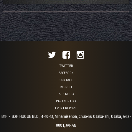
TWITTER
FACEBOOK
CONTACT
RECRUIT
PR・MEDIA
PARTNER LINK
EVENT REPORT
B1F・B2F, HUQUE BLD., 4-10-13, Minamisenba, Chuo-ku Osaka-shi, Osaka, 542-
0081, JAPAN