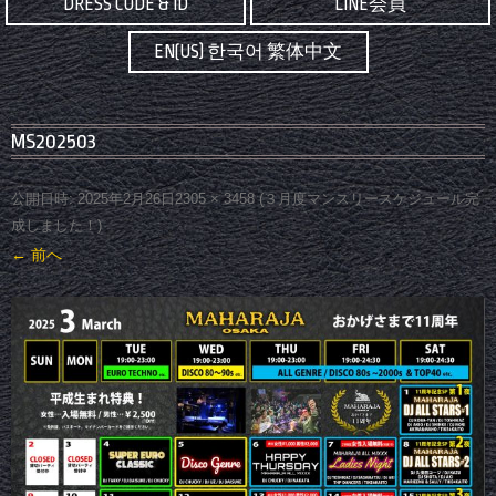
DRESS CODE & ID
LINE会員
EN(US) 한국어 繁体中文
MS202503
公開日時:
2025年2月26日
2305 × 3458
(
３月度マンスリースケジュール完
成しました！
)
← 前へ