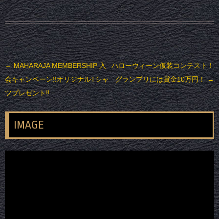
投稿ナビゲーション
←
MAHARAJA MEMBERSHIP 入
ハローウィーン仮装コンテスト！
会キャンペーン!!オリジナルTシャ
グランプリには賞金10万円！
→
ツプレゼント‼
IMAGE