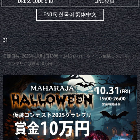
DRESS CODE & ID
LINE会員
EN(US) 한국어 繁体中文
31
公開日時:
2025年10月1日
1888 × 1416
(
ハローウィーン仮装コンテスト！
グランプリには賞金10万円！
)