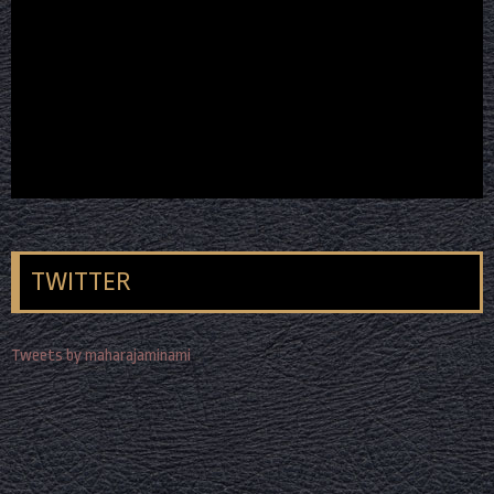
TWITTER
Tweets by maharajaminami