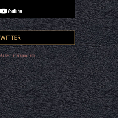
TWITTER
ts by maharajaminami