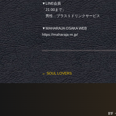
▼LINE会員
「21:00まで」
男性…プラス１ドリンクサービス
▼MAHARAJA OSAKA WEB
https://maharaja-m.jp/
投稿ナビゲーション
←
SOUL LOVERS
B1F・