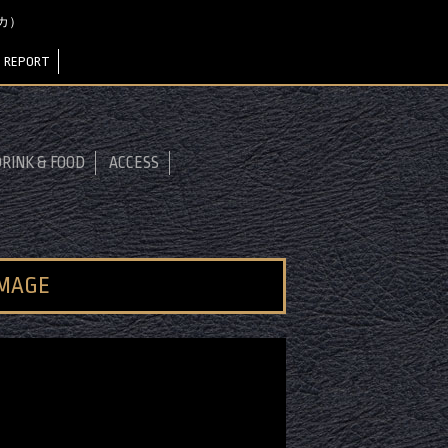
サカ）
 REPORT
RINK & FOOD
ACCESS
IMAGE