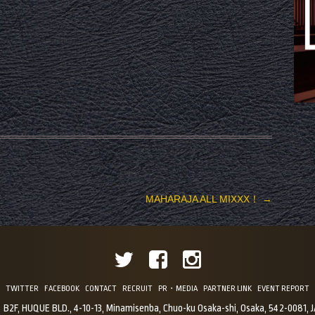
MAHARAJA ALL MIXXX！
→
TWITTER
FACEBOOK
CONTACT
RECRUIT
PR・MEDIA
PARTNER LINK
EVENT REPORT
B2F, HUQUE BLD., 4-10-13, Minamisenba, Chuo-ku Osaka-shi, Osaka, 542-0081, 