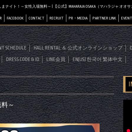
まナイト！～女性入場無料～ | 【公式】MAHARAJA OSAKA（マハラジャ オオ
R
FACEBOOK
CONTACT
RECRUIT
PR・MEDIA
PARTNER LINK
EVENT
NT SCHEDULE
HALL RENTAL ＆ 公式オンラインショップ
D
DRESS CODE & ID
LINE会員
EN(US) 한국어 繁体中文
無料～