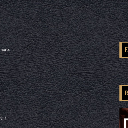
 more….
R
ます！