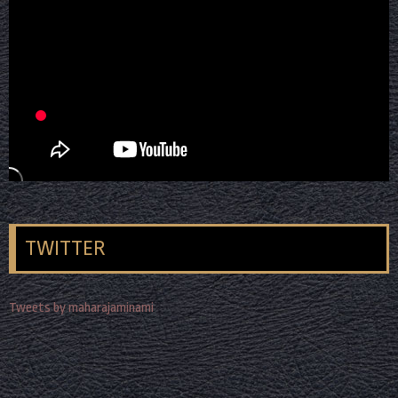
TWITTER
Tweets by maharajaminami