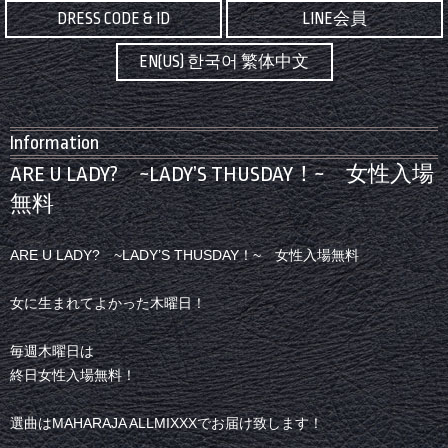
DRESS CODE & ID
LINE会員
EN(US) 한국어 繁体中文
Information
ARE U LADY? ~LADY’S THUSDAY！~ 女性入場
無料
ARE U LADY? ~LADY’S THUSDAY！~ 女性入場無料
女に生まれてよかった木曜日！
毎週木曜日は
終日女性入場無料！
選曲はMAHARAJA ALLMIXXXでお届け致します！