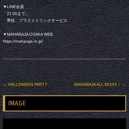
▼LINE会員
「21:00まで」
男性…プラス１ドリンクサービス
▼MAHARAJA OSAKA WEB
https://maharaja-m.jp/
投稿ナビゲーション
←
HALLOWEEN PARTY
MAHARAJA ALL MIXXX！
→
IMAGE