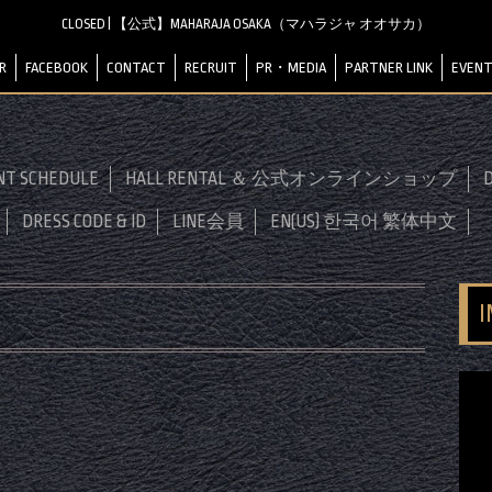
CLOSED | 【公式】MAHARAJA OSAKA（マハラジャ オオサカ）
R
FACEBOOK
CONTACT
RECRUIT
PR・MEDIA
PARTNER LINK
EVENT
NT SCHEDULE
HALL RENTAL ＆ 公式オンラインショップ
D
DRESS CODE & ID
LINE会員
EN(US) 한국어 繁体中文