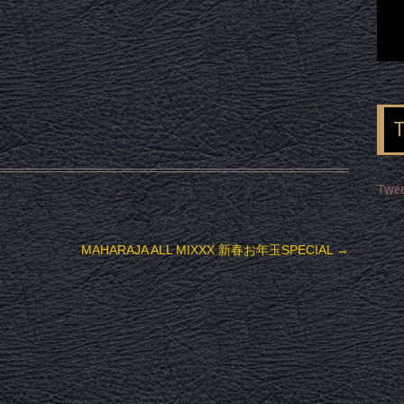
Twee
MAHARAJA ALL MIXXX 新春お年玉SPECIAL
→