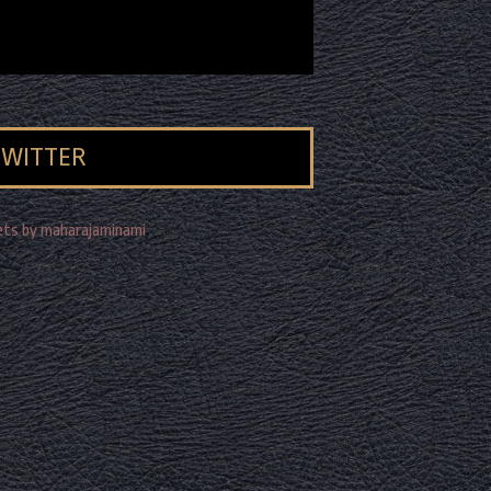
TWITTER
ts by maharajaminami