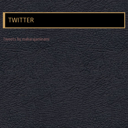
TWITTER
Tweets by maharajaminami