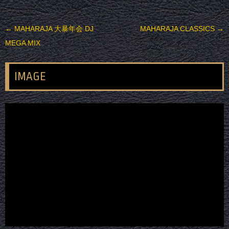
投稿ナビゲーション
←
MAHARAJA 大暴年会 DJ
MAHARAJA CLASSICS
→
MEGA MIX
IMAGE