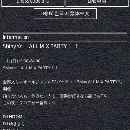
DRESS CODE & ID
LINE会員
EN(US) 한국어 繁体中文
Information
Shiny☆ ALL MIX PARTY！！
1.11(日)19:00-24:00
Shiny☆ ALL MIX PARTY！！
全部入りのオールジャンルDJパーティ「Shiny ALL MIX PARTY!!」
開催！
踊りたい人も、飲みたい人も、音楽が好きなら誰でもOK。
この夜、フロアが一番輝く☆
DJ HITOMI
DJ ゆきまり