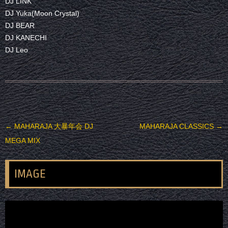
DJ LINK
DJ Yuka(Moon Crystal)
DJ BEAR
DJ KANECHI
DJ Leo
投稿ナビゲーション
←
MAHARAJA 大暴年会 DJ
MAHARAJA CLASSICS
→
MEGA MIX
IMAGE