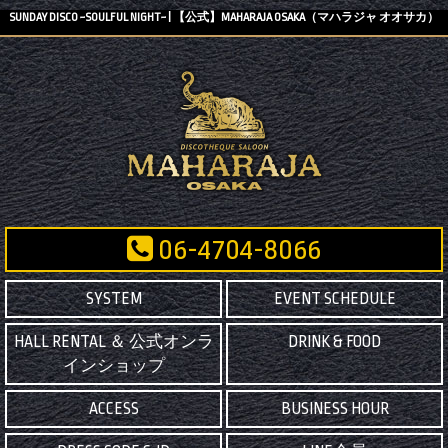
SUNDAY DISCO ~SOULFUL NIGHT~ | 【公式】MAHARAJA OSAKA（マハラジャ オオサカ）
06-4704-8066
SYSTEM
EVENT SCHEDULE
HALL RENTAL ＆ 公式オンラ
DRINK & FOOD
インショップ
ACCESS
BUSINESS HOUR