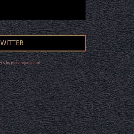
TWITTER
ts by maharajaminami