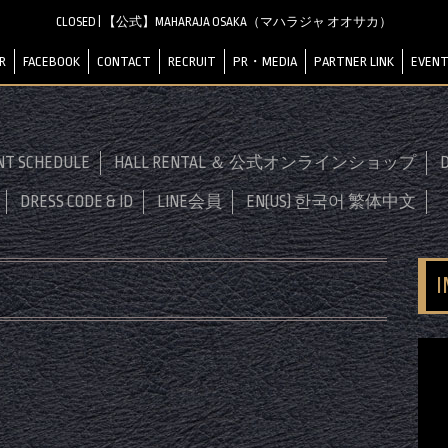
CLOSED | 【公式】MAHARAJA OSAKA（マハラジャ オオサカ）
R
FACEBOOK
CONTACT
RECRUIT
PR・MEDIA
PARTNER LINK
EVENT
NT SCHEDULE
HALL RENTAL ＆ 公式オンラインショップ
D
DRESS CODE & ID
LINE会員
EN(US) 한국어 繁体中文