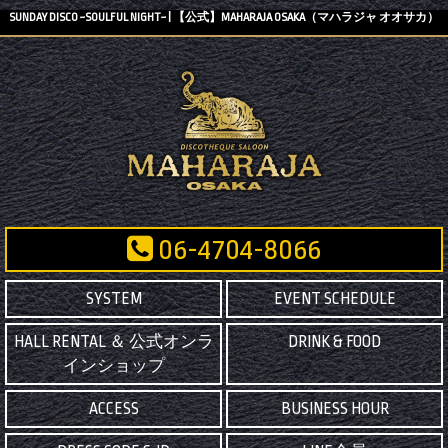
SUNDAY DISCO ~SOULFUL NIGHT~ | 【公式】MAHARAJA OSAKA（マハラジャ オオサカ）
06-4704-8066
SYSTEM
EVENT SCHEDULE
HALL RENTAL ＆ 公式オンラ
DRINK & FOOD
インショップ
ACCESS
BUSINESS HOUR