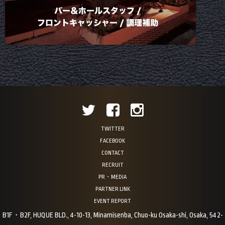
TWITTER
FACEBOOK
CONTACT
RECRUIT
PR・MEDIA
PARTNER LINK
EVENT REPORT
B1F・B2F, HUQUE BLD., 4-10-13, Minamisenba, Chuo-ku Osaka-shi, Osaka, 542-