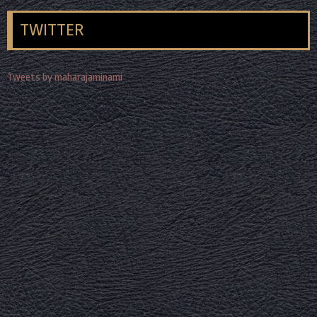
TWITTER
Tweets by maharajaminami