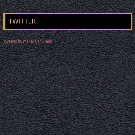
TWITTER
Tweets by maharajaminami