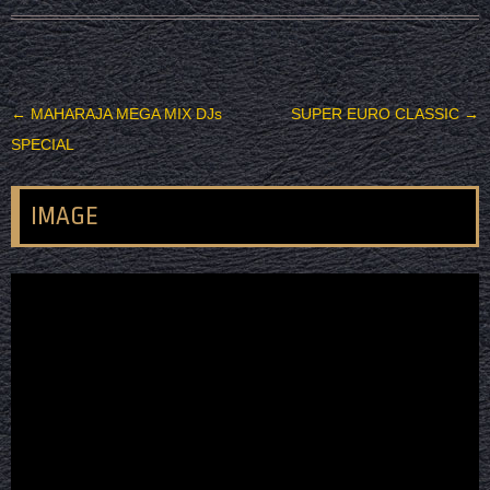
投稿ナビゲーション
←
MAHARAJA MEGA MIX DJs
SUPER EURO CLASSIC
→
SPECIAL
IMAGE