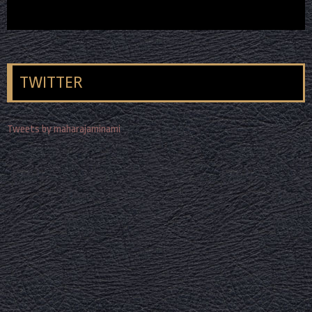
TWITTER
Tweets by maharajaminami