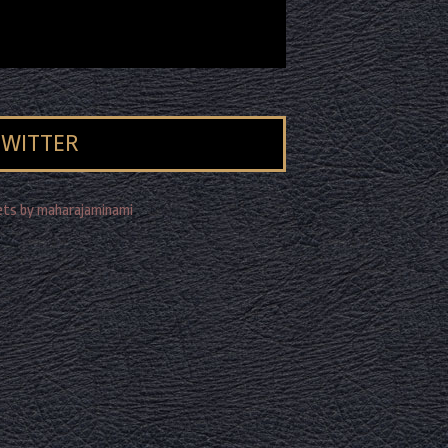
TWITTER
ts by maharajaminami