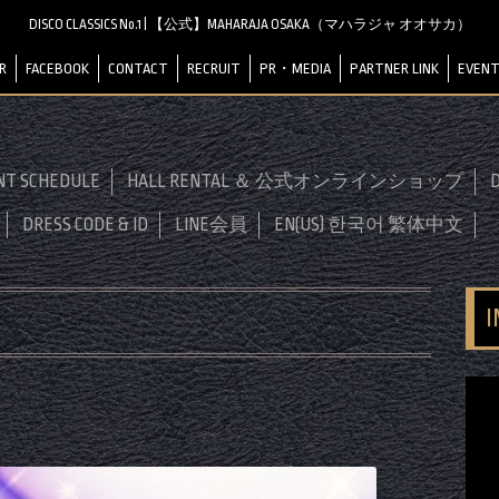
DISCO CLASSICS No.1 | 【公式】MAHARAJA OSAKA（マハラジャ オオサカ）
R
FACEBOOK
CONTACT
RECRUIT
PR・MEDIA
PARTNER LINK
EVENT
NT SCHEDULE
HALL RENTAL ＆ 公式オンラインショップ
D
DRESS CODE & ID
LINE会員
EN(US) 한국어 繁体中文