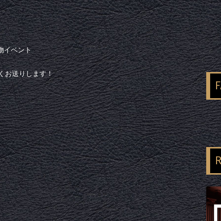
物イベント
くお送りします！
R
）