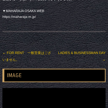
▼MAHARAJA OSAKA WEB
https://maharaja-m.jp/
投稿ナビゲーション
←
FOR RENT 一般営業はござ
LADIES & BUSINESSMAN DAY
いません。
→
IMAGE