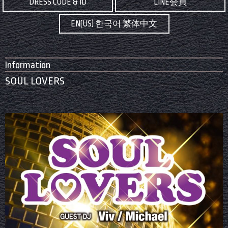
DRESS CODE & ID
LINE会員
EN(US) 한국어 繁体中文
Information
SOUL LOVERS