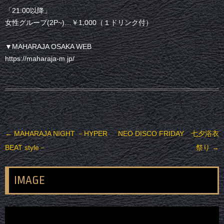
「21:00以降」
女性グループ(2P~)…￥1,000（１ドリンク付）
▼MAHARAJA OSAKA WEB
https://maharaja-m.jp/
投稿ナビゲーション
←
MAHARAJA NIGHT －HYPER
NEO DISCO FRIDAY 七夕浴衣
BEAT style－
祭り
→
IMAGE