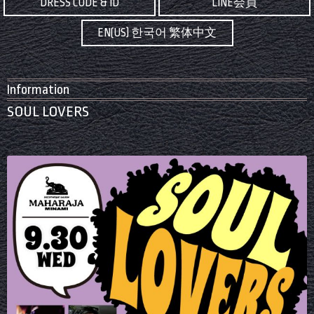
DRESS CODE & ID
LINE会員
EN(US) 한국어 繁体中文
Information
SOUL LOVERS