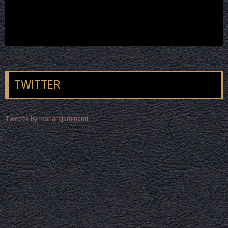
TWITTER
Tweets by maharajaminami