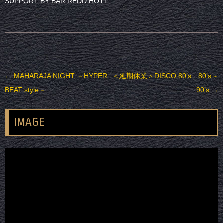
SUPPORT BY BAR REDD HOTT
投稿ナビゲーション
←
MAHARAJA NIGHT －HYPER
＜延期休業＞DISCO 80’s 80’s～
BEAT style－
90’s
→
IMAGE