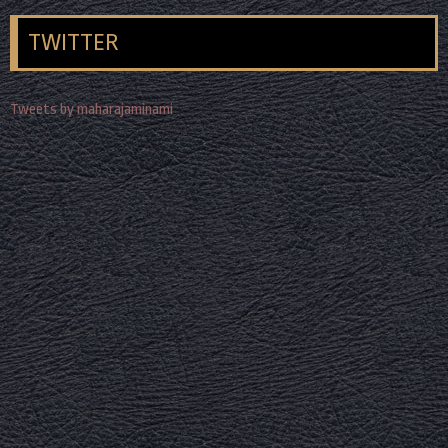
TWITTER
Tweets by maharajaminami