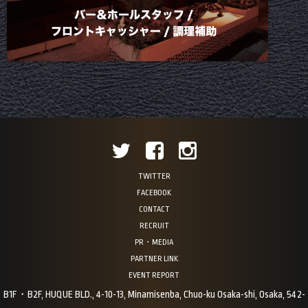
TWITTER
FACEBOOK
CONTACT
RECRUIT
PR・MEDIA
PARTNER LINK
EVENT REPORT
B1F・B2F, HUQUE BLD., 4-10-13, Minamisenba, Chuo-ku Osaka-shi, Osaka, 542-