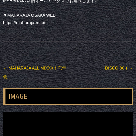
MAHARAJA 新旧オールミックスでお送りします♪
▼MAHARAJA OSAKA WEB
https://maharaja-m.jp/
投稿ナビゲーション
←
MAHARAJA ALL MIXXX！忘年
DISCO 80’s
→
会
IMAGE