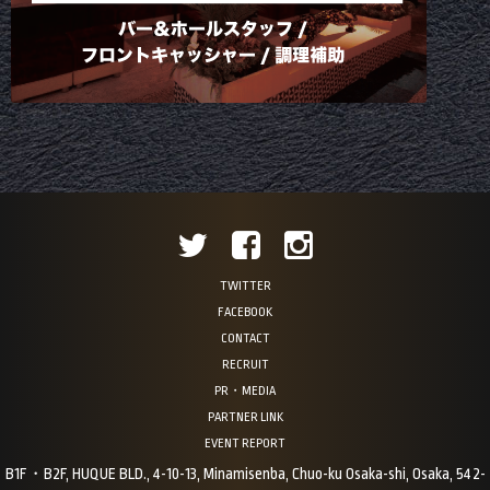
TWITTER
FACEBOOK
CONTACT
RECRUIT
PR・MEDIA
PARTNER LINK
EVENT REPORT
B1F・B2F, HUQUE BLD., 4-10-13, Minamisenba, Chuo-ku Osaka-shi, Osaka, 542-