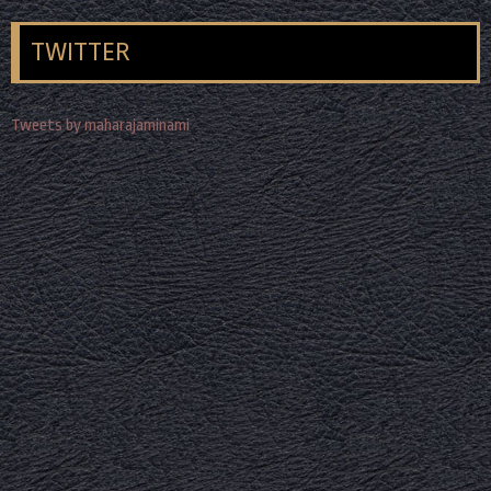
TWITTER
Tweets by maharajaminami