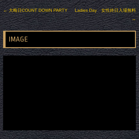
投稿ナビゲーション
←
大晦日COUNT DOWN PARTY
Ladies Day 女性終日入場無料
→
IMAGE