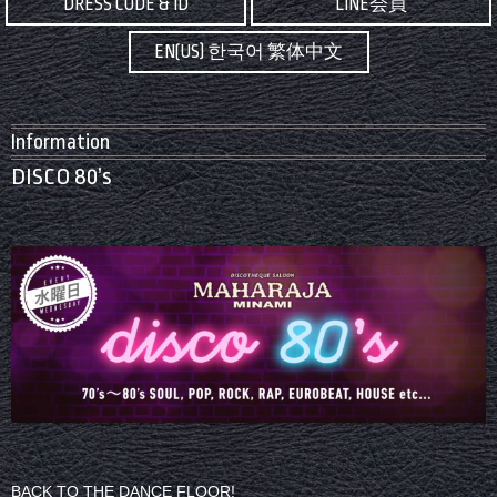
DRESS CODE & ID
LINE会員
EN(US) 한국어 繁体中文
Information
DISCO 80’s
BACK TO THE DANCE FLOOR!