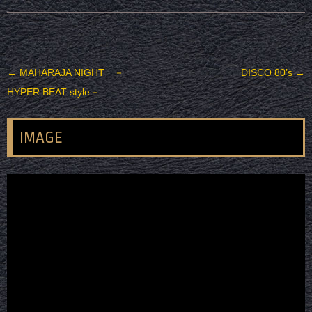
投稿ナビゲーション
←
MAHARAJA NIGHT －
DISCO 80’s
→
HYPER BEAT style－
IMAGE