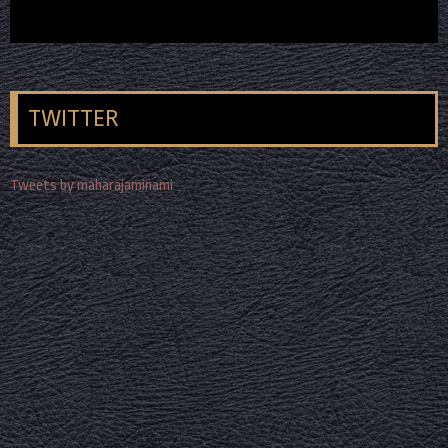
TWITTER
Tweets by maharajaminami