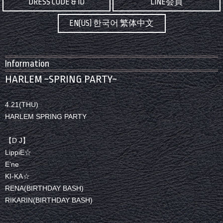
DRESS CODE & ID
LINE会員
EN(US) 한국어 繁体中文
Information
HARLEM ~SPRING PARTY~
4.21(THU)
HARLEM SPRING PARTY
【D J】
LippiE☆
E’ne
KI-KA☆
RENA(BIRTHDAY BASH)
RIKARIN(BIRTHDAY BASH)