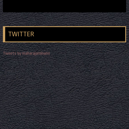
TWITTER
Tweets by maharajaminami