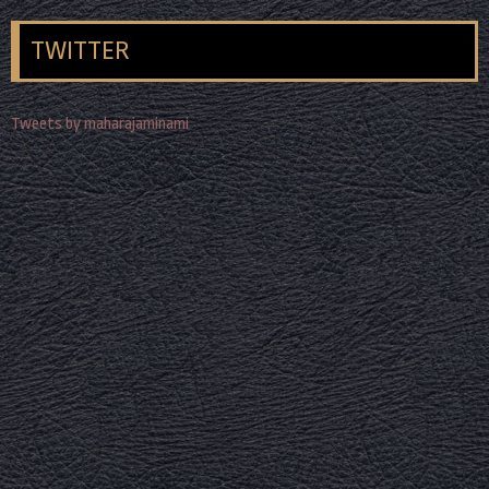
TWITTER
Tweets by maharajaminami