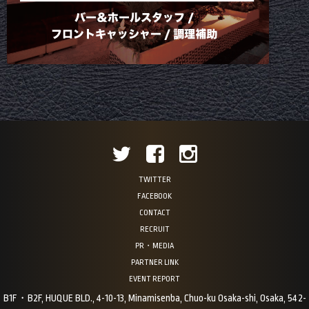
TWITTER
FACEBOOK
CONTACT
RECRUIT
PR・MEDIA
PARTNER LINK
EVENT REPORT
B1F・B2F, HUQUE BLD., 4-10-13, Minamisenba, Chuo-ku Osaka-shi, Osaka, 542-