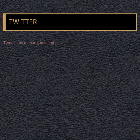
TWITTER
Tweets by maharajaminami