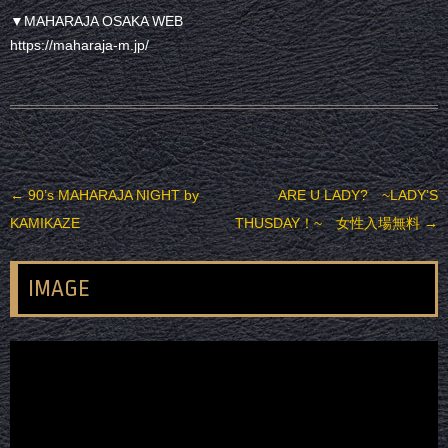
▼MAHARAJA OSAKA WEB
https://maharaja-m.jp/
投稿ナビゲーション
←
90’s MAHARAJA NIGHT by
ARE U LADY? ~LADY’S
KAMIKAZE
THUSDAY！~ 女性入場無料
→
IMAGE