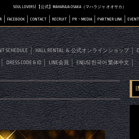
SOUL LOVERS | 【公式】MAHARAJA OSAKA（マハラジャ オオサカ）
R
FACEBOOK
CONTACT
RECRUIT
PR・MEDIA
PARTNER LINK
EVENT
NT SCHEDULE
HALL RENTAL ＆ 公式オンラインショップ
D
DRESS CODE & ID
LINE会員
EN(US) 한국어 繁体中文