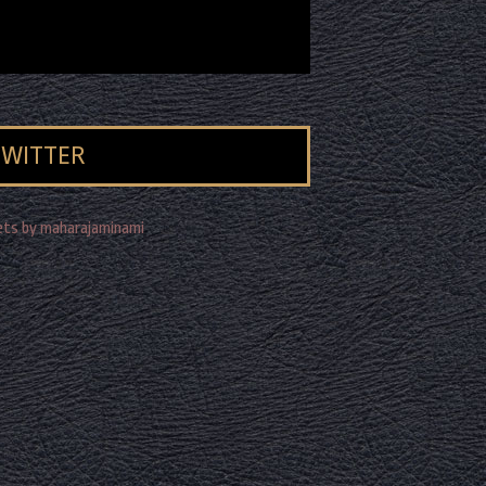
TWITTER
ts by maharajaminami