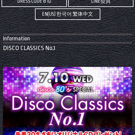
DRESS CODE & ID
LINE会員
EN(US) 한국어 繁体中文
Information
DISCO CLASSICS No.1