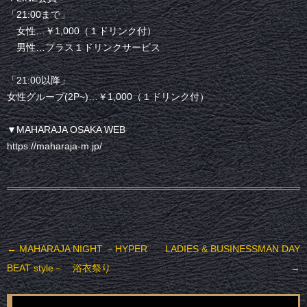
「21:00まで」
女性…￥1,000（１ドリンク付）
男性…プラス１ドリンクサービス
「21:00以降」
女性グループ(2P~)…￥1,000（１ドリンク付）
▼MAHARAJA OSAKA WEB
https://maharaja-m.jp/
投稿ナビゲーション
←
MAHARAJA NIGHT －HYPER
LADIES & BUSINESSMAN DAY
BEAT style－ 浴衣祭り
→