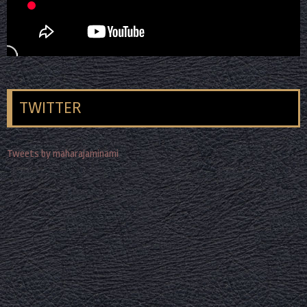
TWITTER
Tweets by maharajaminami