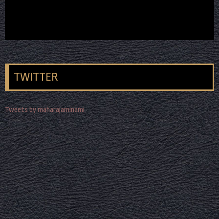
TWITTER
Tweets by maharajaminami