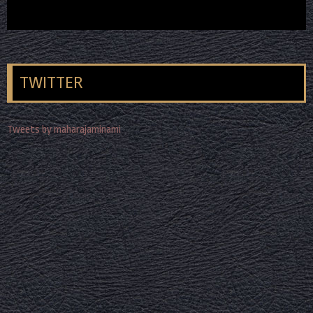
TWITTER
Tweets by maharajaminami