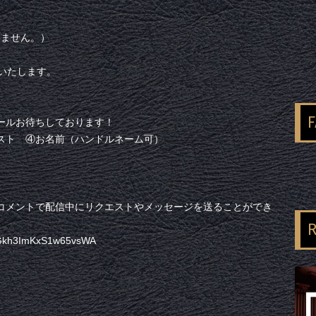
ざいません。）
催いたします。
ールお待ちしております！
スト ④お名前（ハンドルネーム可）
eのコメントで配信中にリクエストやメッセージを送ることができ
R
KHGkh3ImKxS1w65vsWA