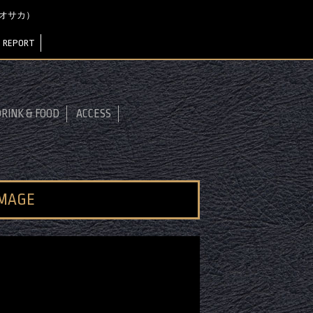
ャ オオサカ）
 REPORT
RINK & FOOD
ACCESS
IMAGE