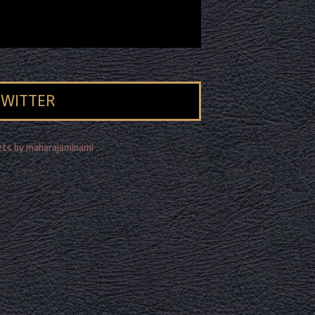
TWITTER
ts by maharajaminami