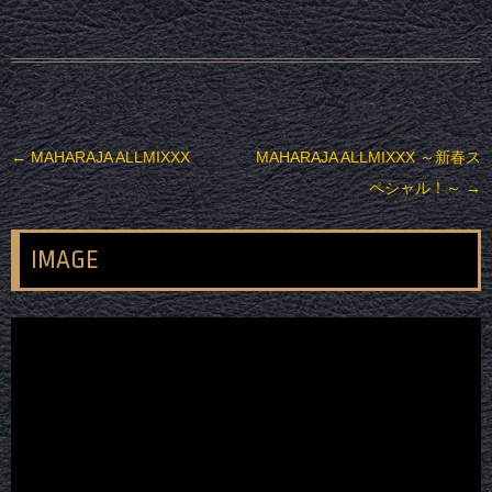
投稿ナビゲーション
←
MAHARAJA ALLMIXXX
MAHARAJA ALLMIXXX ～新春ス
ペシャル！～
→
IMAGE