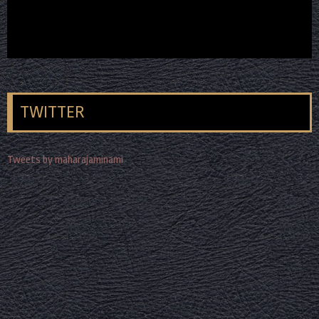
TWITTER
Tweets by maharajaminami