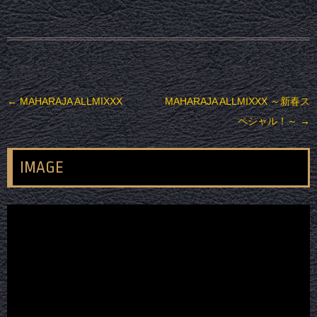
投稿ナビゲーション
←
MAHARAJA ALLMIXXX
MAHARAJA ALLMIXXX ～新春ス
ペシャル！～
→
IMAGE