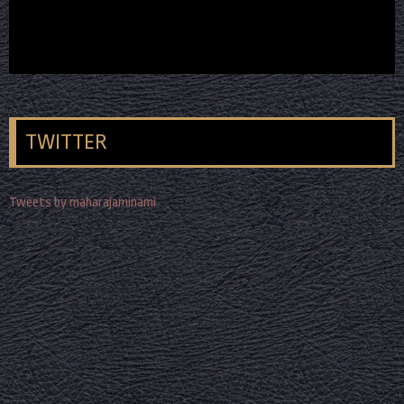
TWITTER
Tweets by maharajaminami