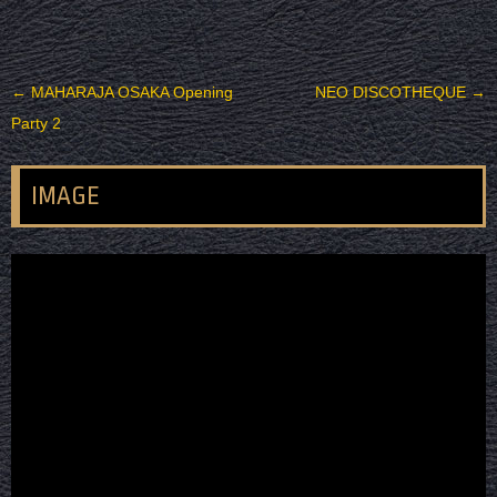
投稿ナビゲーション
←
MAHARAJA OSAKA Opening
NEO DISCOTHEQUE
→
Party 2
IMAGE